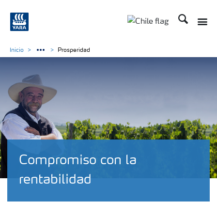
Buscar
Toggle
Toggle country lan
Inicio
Prosperidad
Compromiso con la
rentabilidad