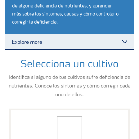
de alguna deficiencia de nutrientes, y aprender
más sobre los síntomas, causas y cómo controlar o
corregir la deficiencia.
Explore more
Toggl
Fertilizantes con baja Huella de Carbono
Selecciona un cultivo
Identifica si alguno de tus cultivos sufre deficiencia de
Fertilizantes
nutrientes. Conoce los síntomas y cómo corregir cada
uno de ellos.
Portafolio de Agricultura Digital
Almacenaje y manejo de fertilizantes