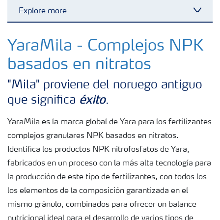
Explore more
Toggl
Fertilizantes con baja Huella de Carbono
YaraMila - Complejos NPK
basados en nitratos
Fertilizantes
"Mila" proviene del noruego antiguo
éxito
que significa
.
Portafolio de Agricultura Digital
YaraMila es la marca global de Yara para los fertilizantes
Almacenaje y manejo de fertilizantes
complejos granulares NPK basados en nitratos.
Identifica los productos NPK nitrofosfatos de Yara,
fabricados en un proceso con la más alta tecnología para
Soluciones por cultivos
la producción de este tipo de fertilizantes, con todos los
los elementos de la composición garantizada en el
Deficiencia de nutrientes en cultivos
mismo gránulo, combinados para ofrecer un balance
nutricional ideal para el desarrollo de varios tipos de