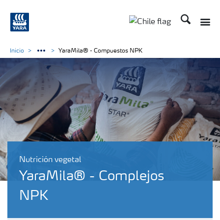
Buscar
Toggle
Toggle country lan
Inicio
YaraMila® - Compuestos NPK
Nutrición vegetal
YaraMila® - Complejos
NPK