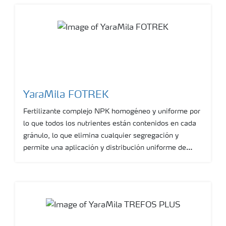
que necesiten demandas altas de Nitrógeno y
Potasio.
YaraMila FOTREK
Fertilizante complejo NPK homogéneo y uniforme por
lo que todos los nutrientes están contenidos en cada
gránulo, lo que elimina cualquier segregación y
permite una aplicación y distribución uniforme de
cada nutriente en todo el cultivo. Ideal para una
amplia gama de cultivos donde se requiera una baja
tasa inicial de Nitrógeno con proporciones
equilibradas de Fósforo y Potasio junto con Azufre.