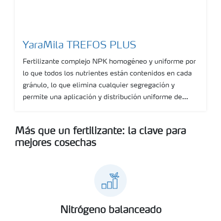
YaraMila TREFOS PLUS
Fertilizante complejo NPK homogéneo y uniforme por
lo que todos los nutrientes están contenidos en cada
gránulo, lo que elimina cualquier segregación y
permite una aplicación y distribución uniforme de
cada nutriente en todo el cultivo. Ideal para cultivos
Show more
que necesiten un alto contenido de Fósforo inicial y un
Más que un fertilizante: la clave para
suministro constante en el tiempo de este nutriente.
mejores cosechas
Nitrógeno balanceado