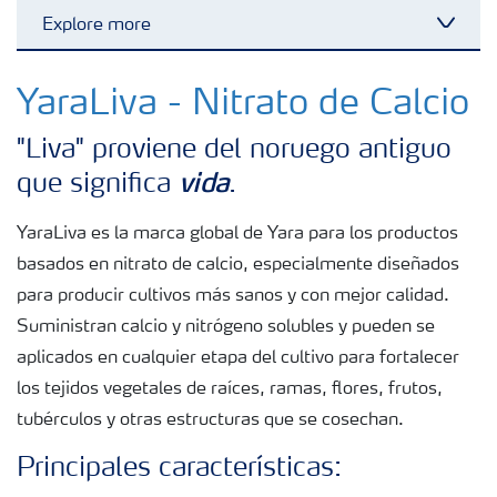
Explore more
Toggl
Fertilizantes con baja Huella de Carbono
YaraLiva - Nitrato de Calcio
"Liva" proviene del noruego antiguo
Fertilizantes
vida
que significa
.
Portafolio de Agricultura Digital
YaraLiva es la marca global de Yara para los productos
basados en nitrato de calcio, especialmente diseñados
para producir cultivos más sanos y con mejor calidad.
Almacenaje y manejo de fertilizantes
Suministran calcio y nitrógeno solubles y pueden se
aplicados en cualquier etapa del cultivo para fortalecer
Soluciones por cultivos
los tejidos vegetales de raíces, ramas, flores, frutos,
tubérculos y otras estructuras que se cosechan.
Deficiencia de nutrientes en cultivos
Principales características: