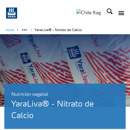
Buscar
Toggle
Toggle country lan
Inicio
YaraLiva® - Nitrato de Calcio
Nutrición vegetal
YaraLiva® - Nitrato de
Calcio