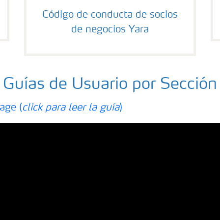
Código de conducta de socios
de negocios Yara
Guías de Usuario por Sección
age (
click para leer la guía
)