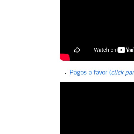
Pagos a favor (
click par