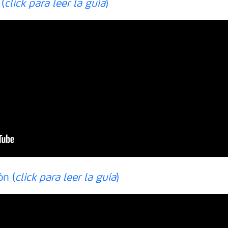
(
click para leer la guía
)
n (
click para leer la guía
)