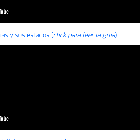
ras y sus estados (
click para leer la guía
)