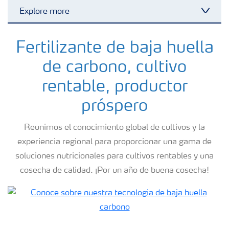
Explore more
Toggl
Fertilizantes con baja Huella de Carbono
Fertilizante de baja huella
de carbono, cultivo
Fertilizantes
rentable, productor
próspero
Portafolio de Agricultura Digital
Reunimos el conocimiento global de cultivos y la
Almacenaje y manejo de fertilizantes
experiencia regional para proporcionar una gama de
soluciones nutricionales para cultivos rentables y una
cosecha de calidad. ¡Por un año de buena cosecha!
Soluciones por cultivos
Deficiencia de nutrientes en cultivos