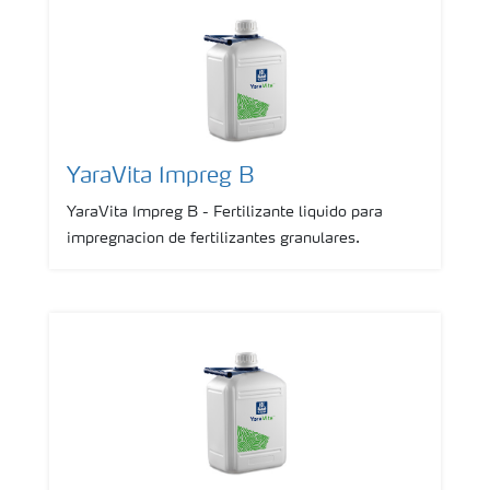
YaraVita Impreg B
YaraVita Impreg B - Fertilizante liquido para
impregnacion de fertilizantes granulares.