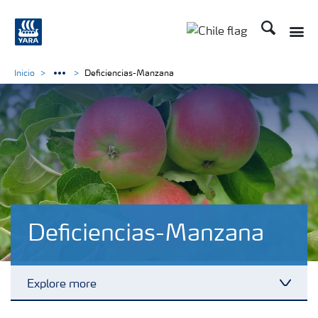
Buscar
Toggle
Toggle country lan
Inicio
Deficiencias-Manzana
Deficiencias-Manzana
Explore more
Toggl