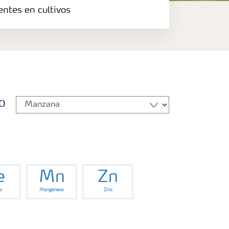
entes en cultivos
o
e
Mn
Zn
o
Manganeso
Zinc