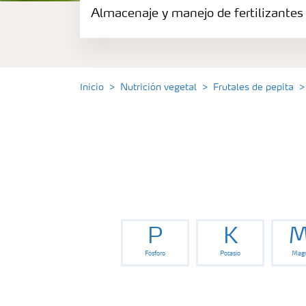
Almacenaje y manejo de fertilizantes
Fertilizantes
Portafolio de Agricultura Digital
Inicio
Nutrición vegetal
Frutales de pepita
Almacenaje y manejo de fertilizantes
Soluciones por cultivos
Deficiencia de nutrientes en cultivos
P
K
M
Fósforo
Potasio
Magn