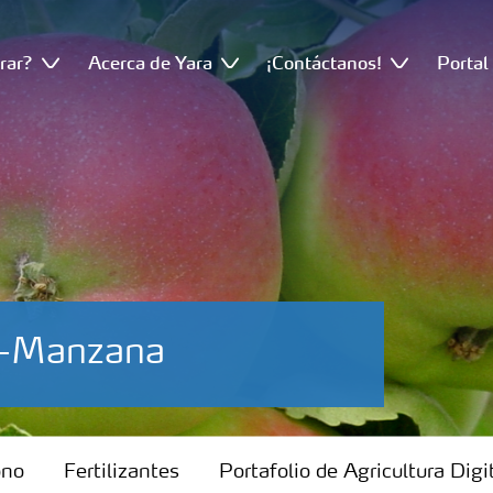
rar?
Acerca de Yara
¡Contáctanos!
Portal
io-Manzana
ono
Fertilizantes
Portafolio de Agricultura Digi