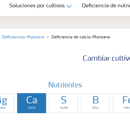
Soluciones por cultivos
Deficiencia de nutri
Deficiencias-Manzana
Deficiencia de calcio-Manzana
Cambiar cultiv
Nutrientes
g
Ca
S
B
F
esio
Calcio
Azufre
Boro
Hierr