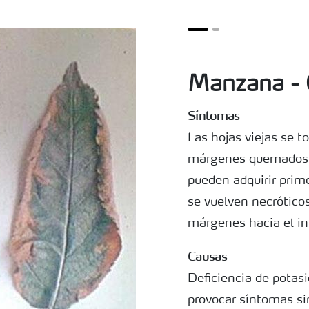
Manzana - C
Síntomas
Las hojas viejas se t
márgenes quemados (
pueden adquirir prime
se vuelven necrótico
márgenes hacia el int
Causas
Deficiencia de potas
provocar síntomas si