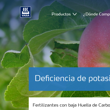
Productos
¿Dónde Comp
Deficiencia de pota
Fertilizantes con baja Huella de Carbono
Fertilizantes con baja Huella de Carb