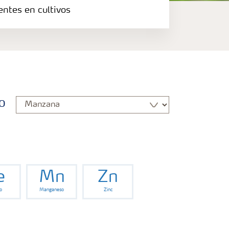
entes en cultivos
o
e
Mn
Zn
o
Manganeso
Zinc