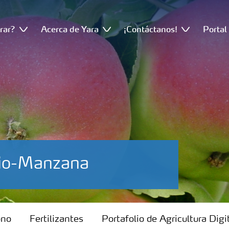
rar?
Acerca de Yara
¡Contáctanos!
Portal
sio-Manzana
ono
Fertilizantes
Portafolio de Agricultura Digi