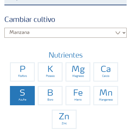
Fertilizantes con baja Huella de Carbono
Cambiar cultivo
Fertilizantes
Portafolio de Agricultura Digital
Nutrientes
P
K
Mg
Ca
Almacenaje y manejo de fertilizantes
Fósforo
Potasio
Magnesio
Calcio
Soluciones por cultivos
S
B
Fe
Mn
Azufre
Boro
Hierro
Manganeso
Deficiencia de nutrientes en cultivos
Zn
Zinc