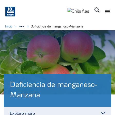
Buscar
Toggle
Toggle country lan
Inicio
Deficiencia de manganeso-Manzana
Deficiencia de manganeso-
Manzana
Explore more
Toggl