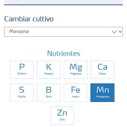
Fertilizantes con baja Huella de Carbono
Cambiar cultivo
Fertilizantes
Portafolio de Agricultura Digital
Nutrientes
P
K
Mg
Ca
Almacenaje y manejo de fertilizantes
Fósforo
Potasio
Magnesio
Calcio
Soluciones por cultivos
S
B
Fe
Mn
Azufre
Boro
Hierro
Manganeso
Deficiencia de nutrientes en cultivos
Zn
Zinc