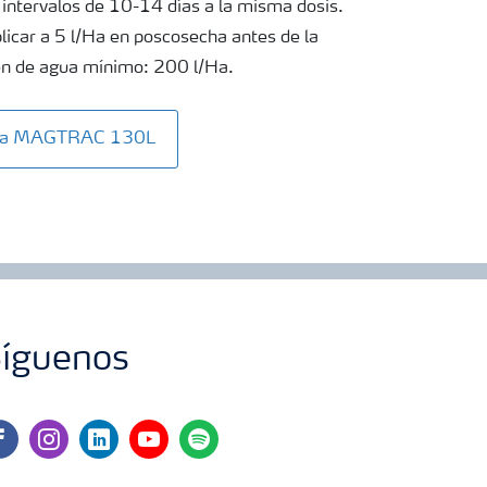
intervalos de 10-14 días a la misma dosis.
car a 5 l/Ha en poscosecha antes de la
en de agua mínimo: 200 l/Ha.
Vita MAGTRAC 130L
íguenos
cebook
instagram
linkedin
youtube
spotify