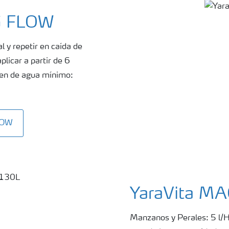
G FLOW
l y repetir en caída de
plicar a partir de 6
men de agua mínimo:
LOW
YaraVita M
Manzanos y Perales: 5 l/Ha