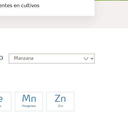
entes en cultivos
o
e
Mn
Zn
o
Manganeso
Zinc