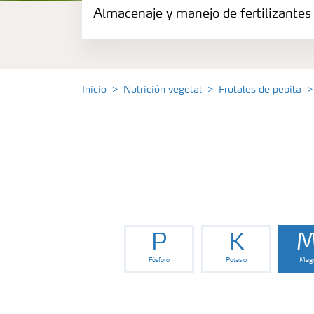
Almacenaje y manejo de fertilizantes
Fertilizantes
Portafolio de Agricultura Digital
Inicio
Nutrición vegetal
Frutales de pepita
Almacenaje y manejo de fertilizantes
Soluciones por cultivos
Deficiencia de nutrientes en cultivos
P
K
M
Fósforo
Potasio
Magn