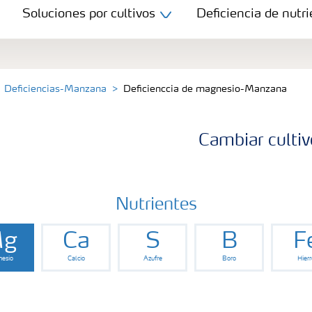
Soluciones por cultivos
Deficiencia de nutri
Deficiencias-Manzana
Deficienccia de magnesio-Manzana
Cambiar cultiv
Nutrientes
g
Ca
S
B
F
esio
Calcio
Azufre
Boro
Hierr