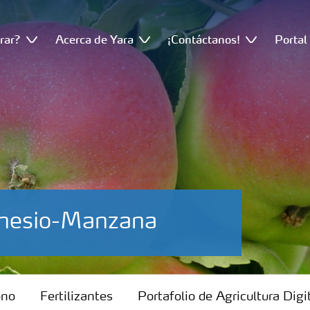
rar?
Acerca de Yara
¡Contáctanos!
Portal
gnesio-Manzana
ono
Fertilizantes
Portafolio de Agricultura Digi