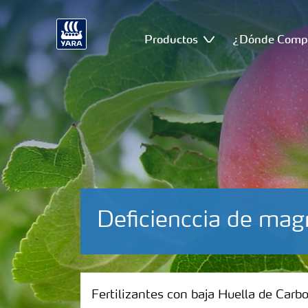
Productos
¿Dónde Comp
Deficienccia de ma
Fertilizantes con baja Huella de Carbono
Fertilizantes con baja Huella de Carb