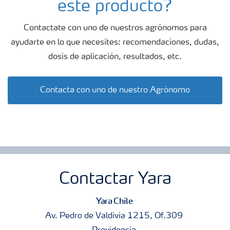
este producto?
Un tamaño de partícula da rápida absorción y efecto de
Contactate con uno de nuestros agrónomos para
larga duración. Esto reduce la necesidad de repetir las
ayudarte en lo que necesites: recomendaciones, dudas,
aplicaciones ahorrando tiempo y dinero.
dosis de aplicación, resultados, etc.
Una amplia tankmixabilidad hace que sea fácil de aplicar
Contacta con uno de nuestro Agrónomo
los productos con agroquímicos, lo que ahorra tiempo y
dinero. Igual de importante, el libre acceso a información
en línea o bien fundada por teléfonos inteligentes hace
que sea muy rápido y fácil de comprobar si los productos
pueden ser de aplicación.
Contactar Yara
Yara Chile
Av. Pedro de Valdivia 1215, Of.309