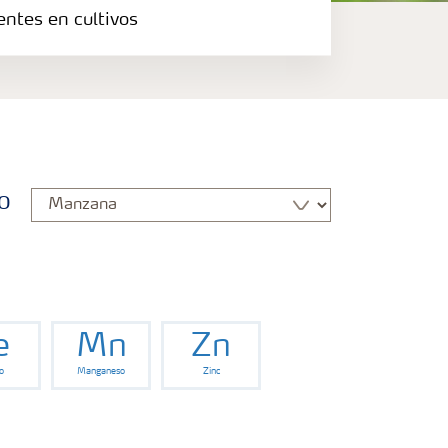
entes en cultivos
o
e
Mn
Zn
o
Manganeso
Zinc