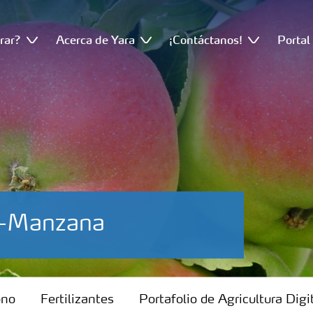
rar?
Acerca de Yara
¡Contáctanos!
Portal
io-Manzana
ono
Fertilizantes
Portafolio de Agricultura Digi