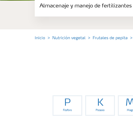
Almacenaje y manejo de fertilizantes
Fertilizantes
Portafolio de Agricultura Digital
Inicio
Nutrición vegetal
Frutales de pepita
Almacenaje y manejo de fertilizantes
Soluciones por cultivos
Deficiencia de nutrientes en cultivos
P
K
M
Fósforo
Potasio
Magn