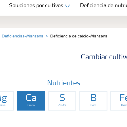
Soluciones por cultivos
Deficiencia de nutri
Deficiencias-Manzana
Deficiencia de calcio-Manzana
Cambiar cultiv
Nutrientes
g
Ca
S
B
F
esio
Calcio
Azufre
Boro
Hierr