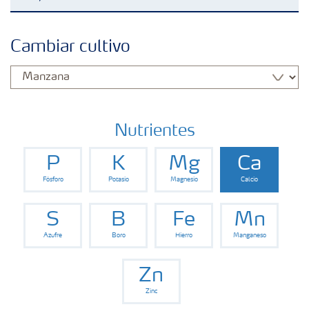
Fertilizantes con baja Huella de Carbono
Cambiar cultivo
Fertilizantes
Portafolio de Agricultura Digital
Nutrientes
P
K
Mg
Ca
Almacenaje y manejo de fertilizantes
Fósforo
Potasio
Magnesio
Calcio
Soluciones por cultivos
S
B
Fe
Mn
Azufre
Boro
Hierro
Manganeso
Deficiencia de nutrientes en cultivos
Zn
Zinc