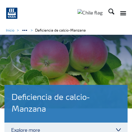
Buscar
Toggle
Toggle country lan
Inicio
Deficiencia de calcio-Manzana
Deficiencia de calcio-
Manzana
Explore more
Toggl