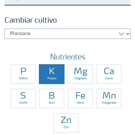
Fertilizantes con baja Huella de Carbono
Cambiar cultivo
Fertilizantes
Portafolio de Agricultura Digital
Nutrientes
P
K
Mg
Ca
Almacenaje y manejo de fertilizantes
Fósforo
Potasio
Magnesio
Calcio
Soluciones por cultivos
S
B
Fe
Mn
Azufre
Boro
Hierro
Manganeso
Deficiencia de nutrientes en cultivos
Zn
Zinc