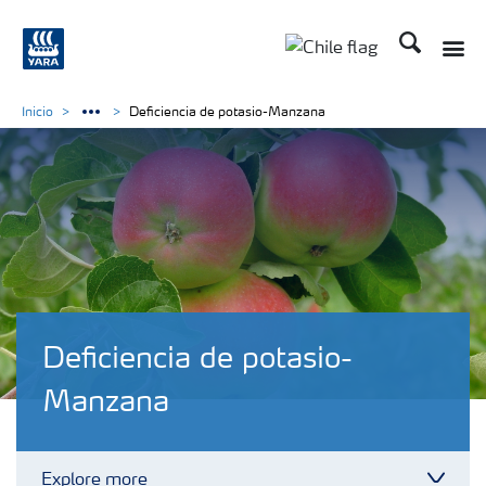
Buscar
Toggle
Toggle country lan
Inicio
Deficiencia de potasio-Manzana
Deficiencia de potasio-
Manzana
Explore more
Toggl