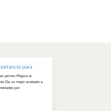
portancia para
 las yemas Mejora la
jado Da un mejor acabado a
rmedades por