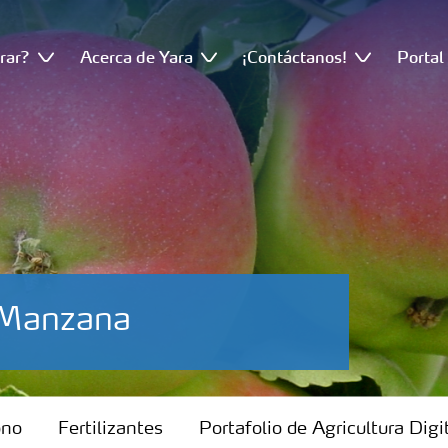
rar?
Acerca de Yara
¡Contáctanos!
Portal
o-Manzana
ono
Fertilizantes
Portafolio de Agricultura Digi