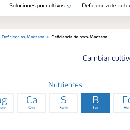
Soluciones por cultivos
Deficiencia de nutri
Deficiencias-Manzana
Deficiencia de boro-Manzana
Cambiar cultiv
Nutrientes
g
Ca
S
B
F
esio
Calcio
Azufre
Boro
Hierr