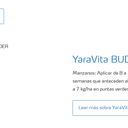
YaraVita B
Manzanos: Aplicar de 8 a 
semanas que anteceden al i
a 7 kg/ha en puntas verd
Leer más sobre YaraV