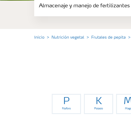
Almacenaje y manejo de fertilizantes
Fertilizantes
Portafolio de Agricultura Digital
Inicio
Nutrición vegetal
Frutales de pepita
Almacenaje y manejo de fertilizantes
Soluciones por cultivos
Deficiencia de nutrientes en cultivos
P
K
M
Fósforo
Potasio
Magn