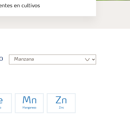
entes en cultivos
o
e
Mn
Zn
o
Manganeso
Zinc