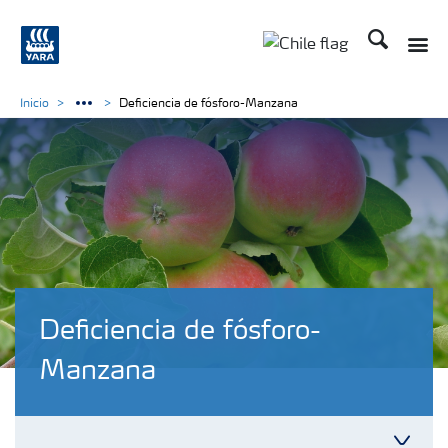
Buscar
Toggle
Toggle country lan
Inicio
Deficiencia de fósforo-Manzana
Deficiencia de fósforo-
Manzana
Toggl