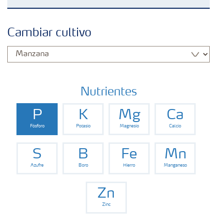
Fertilizantes con baja Huella de Carbono
Cambiar cultivo
Fertilizantes
Portafolio de Agricultura Digital
Nutrientes
P
K
Mg
Ca
Almacenaje y manejo de fertilizantes
Fósforo
Potasio
Magnesio
Calcio
Soluciones por cultivos
S
B
Fe
Mn
Azufre
Boro
Hierro
Manganeso
Deficiencia de nutrientes en cultivos
Zn
Zinc