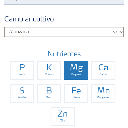
Fertilizantes con baja Huella de Carbono
Cambiar cultivo
Fertilizantes
Portafolio de Agricultura Digital
Nutrientes
P
K
Mg
Ca
Almacenaje y manejo de fertilizantes
Fósforo
Potasio
Magnesio
Calcio
Soluciones por cultivos
S
B
Fe
Mn
Azufre
Boro
Hierro
Manganeso
Deficiencia de nutrientes en cultivos
Zn
Zinc