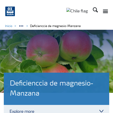
Buscar
Toggle
Toggle country lan
Inicio
Deficienccia de magnesio-Manzana
Deficienccia de magnesio-
Manzana
Explore more
Toggl