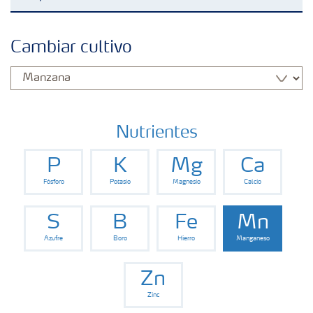
Fertilizantes con baja Huella de Carbono
Cambiar cultivo
Fertilizantes
Portafolio de Agricultura Digital
Nutrientes
P
K
Mg
Ca
Almacenaje y manejo de fertilizantes
Fósforo
Potasio
Magnesio
Calcio
Soluciones por cultivos
S
B
Fe
Mn
Azufre
Boro
Hierro
Manganeso
Deficiencia de nutrientes en cultivos
Zn
Zinc