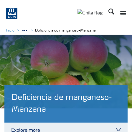
Buscar
Toggle
Toggle country lan
Inicio
Deficiencia de manganeso-Manzana
Deficiencia de manganeso-
Manzana
Explore more
Toggl