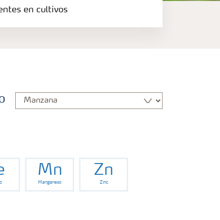
entes en cultivos
o
e
Mn
Zn
o
Manganeso
Zinc