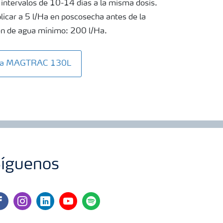
intervalos de 10-14 días a la misma dosis.
car a 5 l/Ha en poscosecha antes de la
en de agua mínimo: 200 l/Ha.
Vita MAGTRAC 130L
íguenos
cebook
instagram
linkedin
youtube
spotify