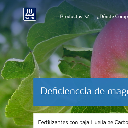
Productos
¿Dónde Comp
Deficienccia de ma
Fertilizantes con baja Huella de Carbono
Fertilizantes con baja Huella de Carb