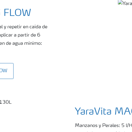
G FLOW
l y repetir en caída de
plicar a partir de 6
men de agua mínimo:
LOW
YaraVita M
Manzanos y Perales: 5 l/Ha