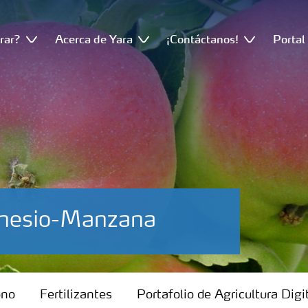
rar?
Acerca de Yara
¡Contáctanos!
Portal
gnesio-Manzana
ono
Fertilizantes
Portafolio de Agricultura Digi