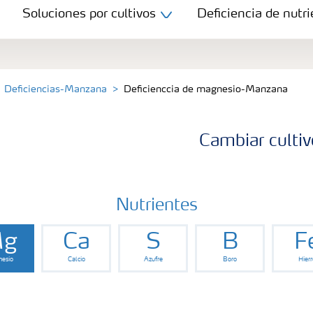
Soluciones por cultivos
Deficiencia de nutri
Deficiencias-Manzana
Deficienccia de magnesio-Manzana
Cambiar cultiv
Nutrientes
g
Ca
S
B
F
esio
Calcio
Azufre
Boro
Hierr