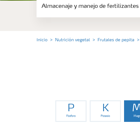
Almacenaje y manejo de fertilizantes
Fertilizantes
Portafolio de Agricultura Digital
Inicio
Nutrición vegetal
Frutales de pepita
Almacenaje y manejo de fertilizantes
Soluciones por cultivos
Deficiencia de nutrientes en cultivos
P
K
M
Fósforo
Potasio
Magn