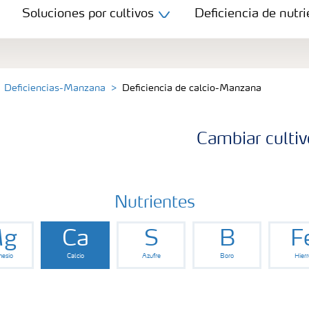
Soluciones por cultivos
Deficiencia de nutri
Deficiencias-Manzana
Deficiencia de calcio-Manzana
Cambiar cultiv
Nutrientes
g
Ca
S
B
F
esio
Calcio
Azufre
Boro
Hierr