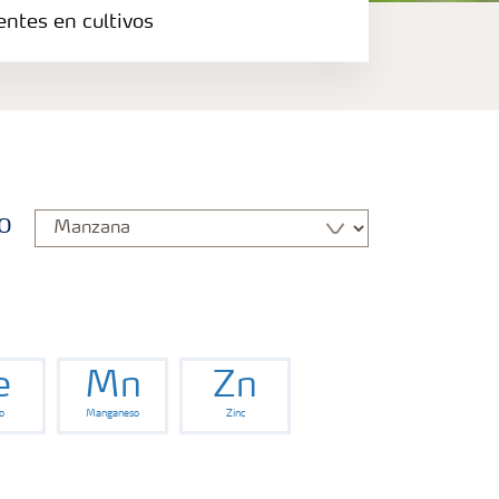
entes en cultivos
o
e
Mn
Zn
o
Manganeso
Zinc