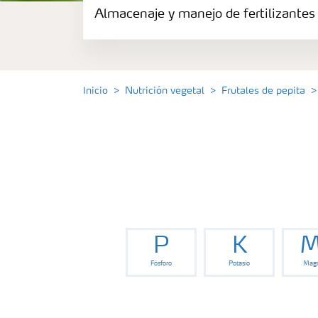
Almacenaje y manejo de fertilizantes
Fertilizantes
Portafolio de Agricultura Digital
Inicio
Nutrición vegetal
Frutales de pepita
Almacenaje y manejo de fertilizantes
Soluciones por cultivos
Deficiencia de nutrientes en cultivos
P
K
M
Fósforo
Potasio
Magn