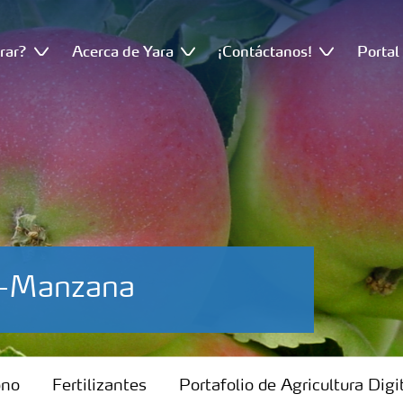
rar?
Acerca de Yara
¡Contáctanos!
Portal
io-Manzana
ono
Fertilizantes
Portafolio de Agricultura Digi