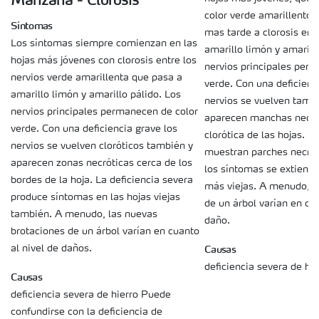
Manzana - Clorosis
color verde amarillento
Síntomas
mas tarde a clorosis entr
Los síntomas siempre comienzan en las
amarillo limón y amarill
hojas más jóvenes con clorosis entre los
nervios principales per
nervios verde amarillenta que pasa a
verde. Con una deficienc
amarillo limón y amarillo pálido. Los
nervios se vuelven tambi
nervios principales permanecen de color
aparecen manchas necrót
verde. Con una deficiencia grave los
clorótica de las hojas. L
nervios se vuelven cloróticos también y
muestran parches necrót
aparecen zonas necróticas cerca de los
los síntomas se extiende
bordes de la hoja. La deficiencia severa
más viejas. A menudo, l
produce síntomas en las hojas viejas
de un árbol varían en cua
también. A menudo, las nuevas
daño.
brotaciones de un árbol varían en cuanto
Causas
al nivel de daños.
deficiencia severa de hie
Causas
deficiencia severa de hierro Puede
confundirse con la deficiencia de