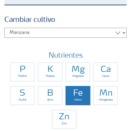
Fertilizantes con baja Huella de Carbono
Cambiar cultivo
Fertilizantes
Portafolio de Agricultura Digital
Nutrientes
P
K
Mg
Ca
Almacenaje y manejo de fertilizantes
Fósforo
Potasio
Magnesio
Calcio
Soluciones por cultivos
S
B
Fe
Mn
Azufre
Boro
Hierro
Manganeso
Deficiencia de nutrientes en cultivos
Zn
Zinc