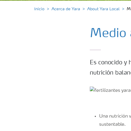
Inicio
Acerca de Yara
About Yara Local
M
Medio 
Es conocido y 
nutrición bala
Una nutrición 
sustentable.