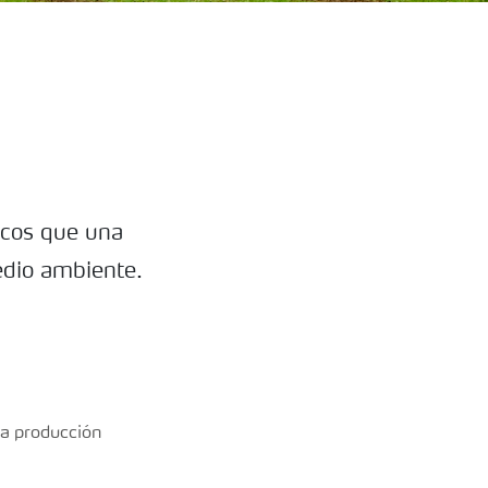
icos que una
edio ambiente.
na producción