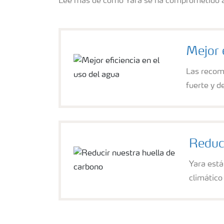
Lee más de como Yara se ha comprometido a
Mejor 
Las recome
fuerte y d
Reduci
Yara está
climático 