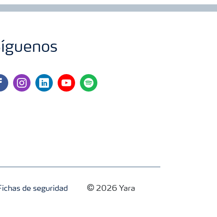
íguenos
cebook
instagram
linkedin
youtube
spotify
Fichas de seguridad
2026 Yara