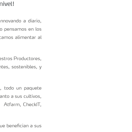
nivel!
nnovando a diario,
olo pensamos en los
camos alimentar al
estros Productores,
tes, sostenibles, y
s, todo un paquete
nto a sus cultivos,
r Atfarm, CheckIT,
ue benefician a sus