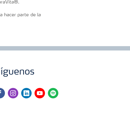
YaraVita®.
 hacer parte de la
íguenos
cebook
instagram
linkedin
youtube
spotify