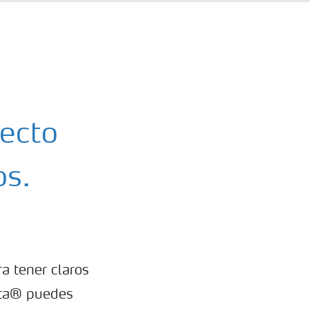
recto
os.
a tener claros
Vita® puedes