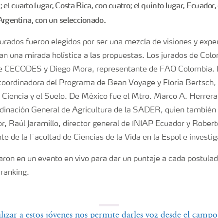
el cuarto lugar, Costa Rica, con cuatro; el quinto lugar, Ecuador,
, Argentina, con un seleccionado.
jurados fueron elegidos por ser una mezcla de visiones y expe
an una mirada holística a las propuestas. Los jurados de Col
 de CECODES y Diego Mora, representante de FAO Colombia. 
 coordinadora del Programa de Bean Voyage y Floria Bertsch, 
a Ciencia y el Suelo. De México fue el Mtro. Marco A. Herrera
rdinación General de Agricultura de la SADER, quien también 
or, Raúl Jaramillo, director general de INIAP Ecuador y Rober
nte de la Facultad de Ciencias de la Vida en la Espol e investig
aron en un evento en vivo para dar un puntaje a cada postulado
 ranking.
ilizar a estos jóvenes nos permite darles voz desde el campo