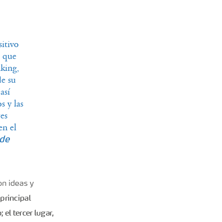
itivo
s que
king,
de su
así
s y las
es
en el
 de
on ideas y
principal
el tercer lugar,