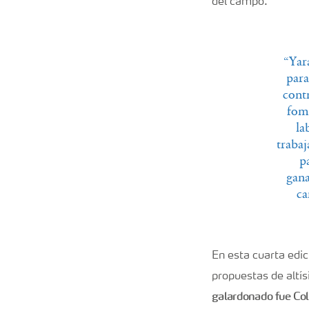
del campo.
“Yar
para
cont
fome
la
trabaj
p
gana
ca
En esta cuarta edic
propuestas de altís
galardonado fue Colo