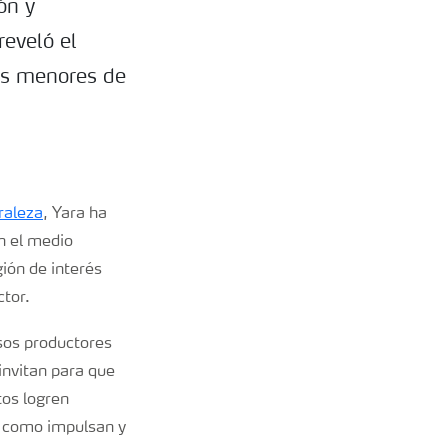
ón y
reveló el
as menores de
raleza
, Yara ha
n el medio
ión de interés
ctor.
esos productores
invitan para que
tos logren
í como impulsan y