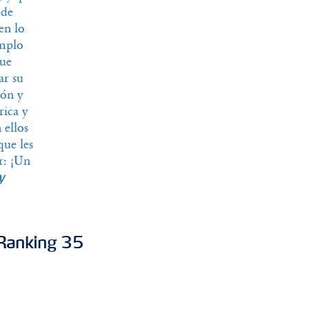
 de
en lo
emplo
que
ar su
ión y
ica y
 ellos
que les
r: ¡Un
y
 Ranking 35