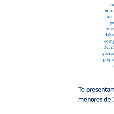
pu
emoc
que 
pa
busc
labo
comp
del m
querem
pregu
Te presentam
menores de 