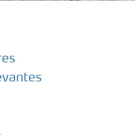
res
evantes