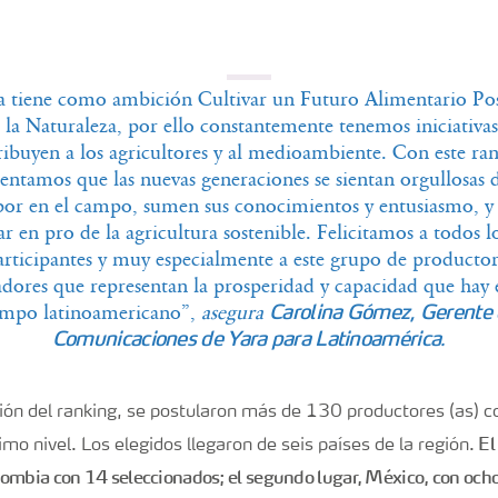
a tiene como ambición Cultivar un Futuro Alimentario Pos
 la Naturaleza, por ello constantemente tenemos iniciativa
ribuyen a los agricultores y al medioambiente. Con este ran
ntamos que las nuevas generaciones se sientan orgullosas 
bor en el campo, sumen sus conocimientos y entusiasmo, y 
ar en pro de la agricultura sostenible. Felicitamos a todos lo
articipantes y muy especialmente a este grupo de productor
dores que representan la prosperidad y capacidad que hay 
mpo latinoamericano”,
asegura
Carolina Gómez, Gerente
.
Comunicaciones de Yara para Latinoamérica
ión del ranking, se postularon más de 130 productores (as) c
El 
imo nivel. Los elegidos llegaron de seis países de la región.
mbia con 14 seleccionados; el segundo lugar, México, con ocho; 