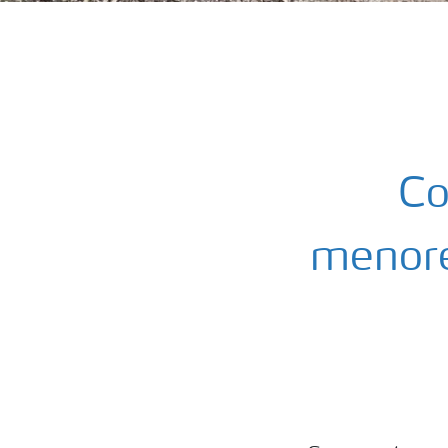
Co
menore