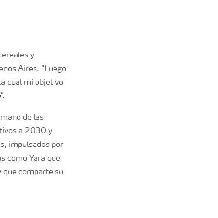
cereales y
uenos Aires. “Luego
la cual mi objetivo
”.
 mano de las
etivos a 2030 y
as, impulsados por
ías como Yara que
, y que comparte su