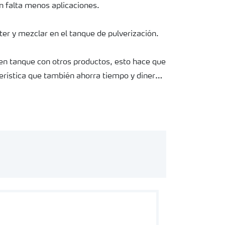
n falta menos aplicaciones.
rter y mezclar en el tanque de pulverización.
en tanque con otros productos, esto hace que
terística que también ahorra tiempo y dinero.
de Tankmix online o a través de
e, y Android hace que sea rápido y fácil
 con otro.