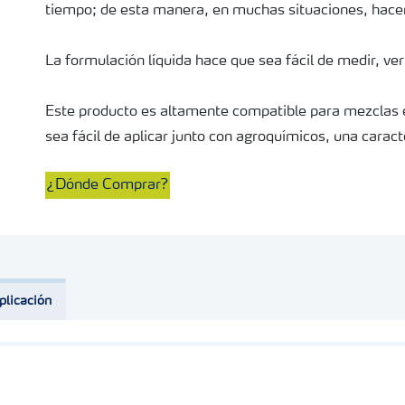
tiempo; de esta manera, en muchas situaciones, hace
La formulación líquida hace que sea fácil de medir, ve
Este producto es altamente compatible para mezclas 
sea fácil de aplicar junto con agroquímicos, una carac
Igual o aun más importante que esto, el acceso libre a información 
¿Dónde Comprar?
teléfonos y tablets con sistemas Windows mobile, Appl
averiguar si un producto puede mezclarse físicamente
plicación