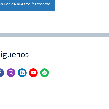
on uno de nuestro Agrónomo
íguenos
cebook
instagram
linkedin
youtube
spotify