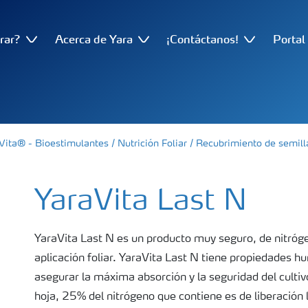
rar?
Acerca de Yara
¡Contáctanos!
Portal
Vita® - Bioestimulantes / Nutrición Foliar / Recubrimiento de semill
YaraVita Last N
YaraVita Last N es un producto muy seguro, de nitróg
aplicación foliar. YaraVita Last N tiene propiedades h
asegurar la máxima absorción y la seguridad del culti
hoja, 25% del nitrógeno que contiene es de liberación lenta y en consecuencia disponible en el