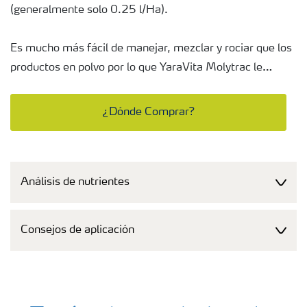
(generalmente solo 0.25 l/Ha).
Es mucho más fácil de manejar, mezclar y rociar que los
productos en polvo por lo que YaraVita Molytrac le
ahorra tiempo y dinero.
¿Dónde Comprar?
YaraVita Molytrac admite muchas mezclas en tanque
con muchos agroquímicos, permitiendo una fácil
integración en los programas de protección de cultivos,
Análisis de nutrientes
eliminando la necesidad de operaciones de spray,
ahorrando tiempo y dinero. Visite tankmix.com para más
información.
Consejos de aplicación