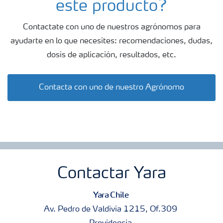
este producto?
disminuye la necesidad de repetir aplicaciones, de forma
que ahorra tiempo y dinero.
Contactate con uno de nuestros agrónomos para
ayudarte en lo que necesites: recomendaciones, dudas,
Este producto es altamente compatible para mezclas en
dosis de aplicación, resultados, etc.
tanque con otros productos, esto hace que sea fácil de
aplicar junto con agroquímicos, una característica que
Contacta con uno de nuestro Agrónomo
también ahorra tiempo y dinero. Igual o aun más
importante que esto, el acceso libre a información de
Tankmix online o a través de teléfonos y tablets con
sistemas Windows mobile, Apple, y Android hace que
sea rápido y fácil averiguar si un producto puede
mezclarse físicamente con otro.
Contactar Yara
Yara Chile
Av. Pedro de Valdivia 1215, Of.309