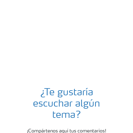
Podcast Yara
¿Te gustaría
escuchar algún
tema?
¡Compártenos aquí tus comentarios!