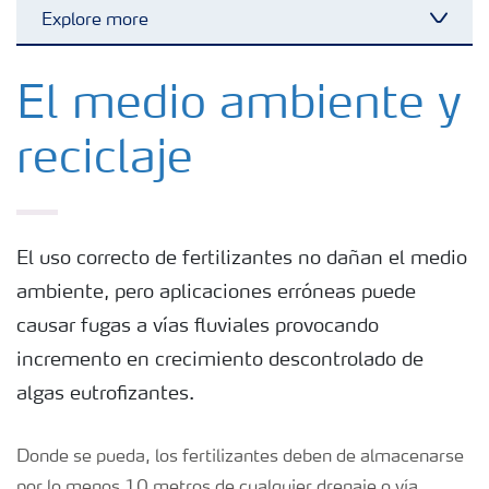
Explore more
Toggl
Fertilizantes con baja Huella de Carbono
El medio ambiente y
reciclaje
Fertilizantes
Portafolio de Agricultura Digital
El uso correcto de fertilizantes no dañan el medio
ambiente, pero aplicaciones erróneas puede
Almacenaje y manejo de fertilizantes
causar fugas a vías fluviales provocando
incremento en crecimiento descontrolado de
Soluciones por cultivos
algas eutrofizantes.
Deficiencia de nutrientes en cultivos
Donde se pueda, los fertilizantes deben de almacenarse
por lo menos 10 metros de cualquier drenaje o vía