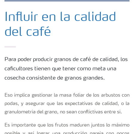
Fertilizantes con baja Huella de Carbono
Influir en la calidad
del café
Fertilizantes
Portafolio de Agricultura Digital
Para poder producir granos de café de calidad, los
caficultores tienen que tener como meta una
Almacenaje y manejo de fertilizantes
cosecha consistente de granos grandes.
Soluciones por cultivos
Eso implica gestionar la masa foliar de los arbustos con
podas, y asegurar que las expectativas de calidad, o la
Deficiencia de nutrientes en cultivos
granulometría del grano, no sean conflictivas entre si.
Es importante que los frutos maduren juntos lo máximo
posible y así lograr una producción pareja con pocos