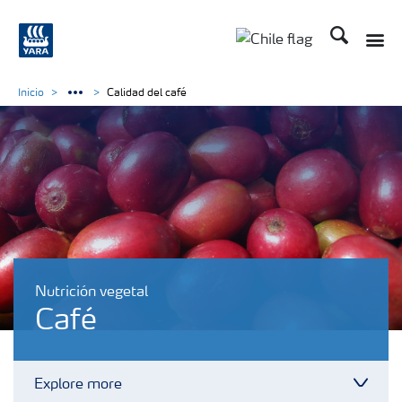
Buscar
Toggle
Toggle country lan
Inicio
Calidad del café
Nutrición vegetal
Café
Explore more
Toggl