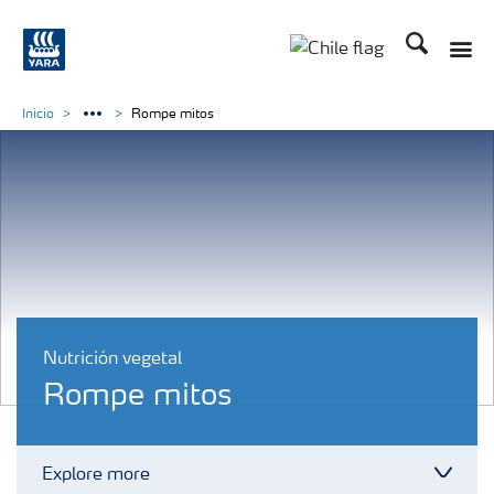
Buscar
Toggle
Toggle country lan
Inicio
Rompe mitos
Nutrición vegetal
Rompe mitos
Explore more
Toggl