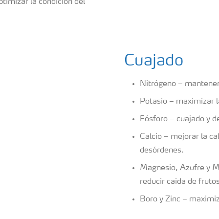
imizar la condición del
Cuajado
Nitrógeno – mantener e
Potasio – maximizar l
Fósforo – cuajado y de
Calcio – mejorar la ca
desórdenes.
Magnesio, Azufre y Mi
reducir caida de fruto
Boro y Zinc – maximiza