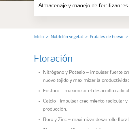
Almacenaje y manejo de fertilizantes
Fertilizantes
Portafolio de Agricultura Digital
Inicio
Nutrición vegetal
Frutales de hueso
Almacenaje y manejo de fertilizantes
Floración
Soluciones por cultivos
Nitrógeno y Potasio – impulsar fuerte c
Deficiencia de nutrientes en cultivos
nuevo tejido y maximizar la productividad
Fósforo – maximizar el desarrollo radicu
Calcio - impulsar crecimiento radicular y 
producción.
Boro y Zinc – maximizar desarrollo flora