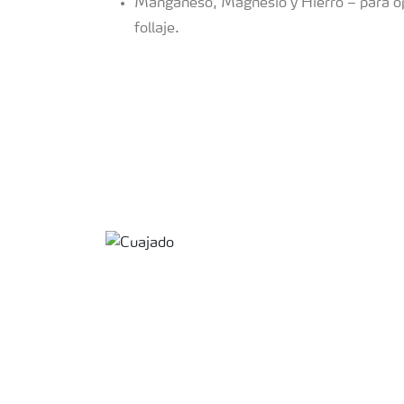
Manganeso, Magnesio y Hierro – para opt
follaje.