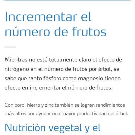
Fertilizantes con baja Huella de Carbono
Incrementar el
número de frutos
Fertilizantes
Portafolio de Agricultura Digital
Mientras no está totalmente claro el efecto de
nitrógeno en el número de frutos por árbol, se
Almacenaje y manejo de fertilizantes
sabe que tanto fósforo como magnesio tienen
efecto en incrementar el número de frutos.
Soluciones por cultivos
Con boro, hierro y zinc también se logran rendimientos
Deficiencia de nutrientes en cultivos
más altos por ayudar una mayor productividad del árbol.
Nutrición vegetal y el