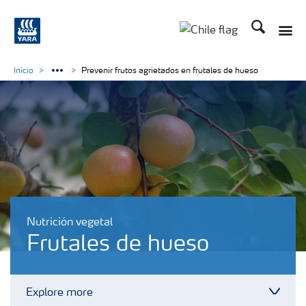
Buscar
Toggle
Toggle country lan
Inicio
Prevenir frutos agrietados en frutales de hueso
Nutrición vegetal
Frutales de hueso
Explore more
Toggl