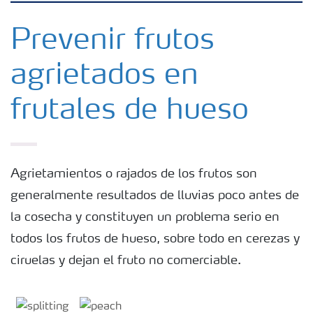
Fertilizantes con baja Huella de Carbono
Prevenir frutos
agrietados en
Fertilizantes
frutales de hueso
Portafolio de Agricultura Digital
Almacenaje y manejo de fertilizantes
Agrietamientos o rajados de los frutos son
generalmente resultados de lluvias poco antes de
Soluciones por cultivos
la cosecha y constituyen un problema serio en
todos los frutos de hueso, sobre todo en cerezas y
Deficiencia de nutrientes en cultivos
ciruelas y dejan el fruto no comerciable.