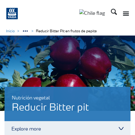
Buscar
Toggle
Toggle country lan
Inicio
Reducir Bitter Pit en frutos de pepita
Nutrición vegetal
Reducir Bitter pit
Explore more
Toggl