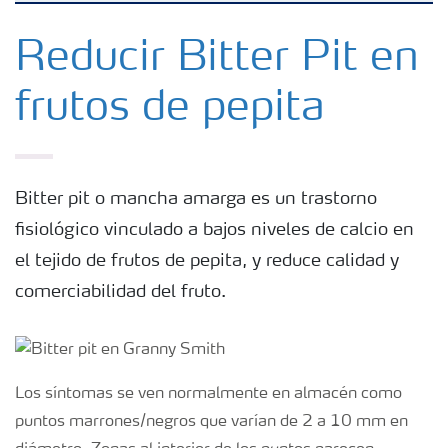
Fertilizantes con baja Huella de Carbono
Reducir Bitter Pit en
frutos de pepita
Fertilizantes
Portafolio de Agricultura Digital
Bitter pit o mancha amarga es un trastorno
fisiológico vinculado a bajos niveles de calcio en
Almacenaje y manejo de fertilizantes
el tejido de frutos de pepita, y reduce calidad y
comerciabilidad del fruto.
Soluciones por cultivos
Deficiencia de nutrientes en cultivos
Los síntomas se ven normalmente en almacén como
puntos marrones/negros que varían de 2 a 10 mm en