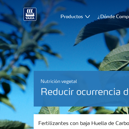
Productos
¿Dónde Comp
Nutrición vegetal
Reducir ocurrencia 
Fertilizantes con baja Huella de Carbono
Fertilizantes con baja Huella de Carb