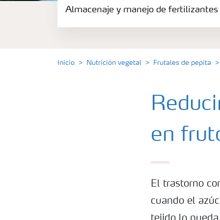
Almacenaje y manejo de fertilizantes
Fertilizantes
Portafolio de Agricultura Digital
Inicio
Nutrición vegetal
Frutales de pepita
Almacenaje y manejo de fertilizantes
Reduci
Soluciones por cultivos
en frut
Deficiencia de nutrientes en cultivos
El trastorno co
cuando el azúca
tejido lo pueda