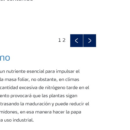
1
2
Previous
Next
eno
 un nutriente esencial para impulsar el
la masa foliar, no obstante, en climas
antidad excesiva de nitrógeno tarde en el
iento provocará que las plantas sigan
etrasando la maduración y puede reducir el
lmidones, en esa manera hacer la papa
 uso industrial.