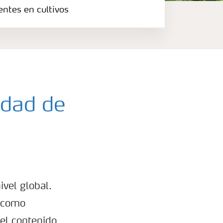
entes en cultivos
lidad de
vel global.
s como
el contenido