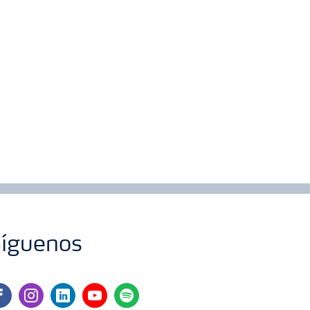
íguenos
cebook
instagram
linkedin
youtube
spotify