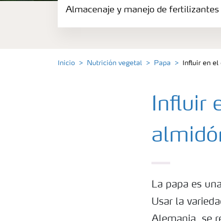
Almacenaje y manejo de fertilizantes
Fertilizantes
Portafolio de Agricultura Digital
Inicio
Nutrición vegetal
Papa
Influir en e
Almacenaje y manejo de fertilizantes
Influir
Soluciones por cultivos
almidó
Deficiencia de nutrientes en cultivos
La papa es una
Usar la varied
Alemania, se r