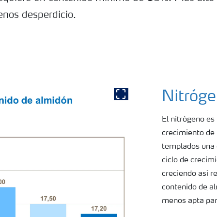
nos desperdicio.
Nitróg
Show full image
El nitrógeno es
crecimiento de 
templados una c
ciclo de crecim
creciendo así r
contenido de a
menos apta para