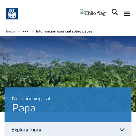
Buscar
Toggle
Toggle country lan
Inicio
Información esencial sobre papas
Nutrición vegetal
Papa
Explore more
Toggl