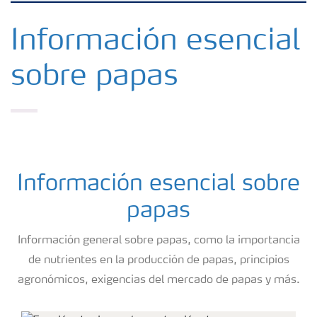
Fertilizantes con baja Huella de Carbono
Información esencial
sobre papas
Fertilizantes
Portafolio de Agricultura Digital
Almacenaje y manejo de fertilizantes
Información esencial sobre
papas
Soluciones por cultivos
Información general sobre papas, como la importancia
Deficiencia de nutrientes en cultivos
de nutrientes en la producción de papas, principios
agronómicos, exigencias del mercado de papas y más.