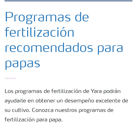
Fertilizantes con baja Huella de Carbono
Programas de
fertilización
Fertilizantes
recomendados para
Portafolio de Agricultura Digital
papas
Almacenaje y manejo de fertilizantes
Soluciones por cultivos
Los programas de fertilización de Yara podrán
ayudarle en obtener un desempeño excelente de
su cultivo. Conozca nuestros programas de
Deficiencia de nutrientes en cultivos
fertilización para papa.