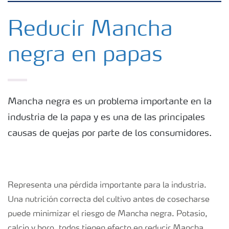
Fertilizantes con baja Huella de Carbono
Reducir Mancha
negra en papas
Fertilizantes
Portafolio de Agricultura Digital
Mancha negra es un problema importante en la
industria de la papa y es una de las principales
Almacenaje y manejo de fertilizantes
causas de quejas por parte de los consumidores.
Soluciones por cultivos
Deficiencia de nutrientes en cultivos
Representa una pérdida importante para la industria.
Una nutrición correcta del cultivo antes de cosecharse
puede minimizar el riesgo de Mancha negra. Potasio,
calcio y boro, todos tienen efecto en reducir Mancha