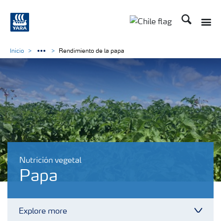
Buscar
Toggle
Toggle country lan
Inicio
Rendimiento de la papa
Nutrición vegetal
Papa
Explore more
Toggl