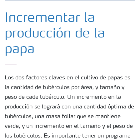
Fertilizantes con baja Huella de Carbono
Incrementar la
producción de la
Fertilizantes
papa
Portafolio de Agricultura Digital
Almacenaje y manejo de fertilizantes
Los dos factores claves en el cultivo de papas es
la cantidad de tubérculos por área, y tamaño y
Soluciones por cultivos
peso de cada tubérculo. Un incremento en la
producción se logrará con una cantidad óptima de
Deficiencia de nutrientes en cultivos
tubérculos, una masa foliar que se mantiene
verde, y un incremento en el tamaño y el peso de
los tubérculos. Es importante tener un programa