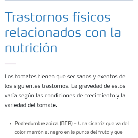
Fertilizantes con baja Huella de Carbono
Trastornos físicos
relacionados con la
Fertilizantes
nutrición
Portafolio de Agricultura Digital
Almacenaje y manejo de fertilizantes
Los tomates tienen que ser sanos y exentos de
los siguientes trastornos. La gravedad de estos
Soluciones por cultivos
varía según las condiciones de crecimiento y la
variedad del tomate.
Deficiencia de nutrientes en cultivos
Podredumbre apical (BER)
– Una cicatriz que va del
color marrón al negro en la punta del fruto y que