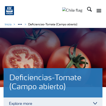
Buscar
Toggle
Toggle country lan
Inicio
Deficiencias-Tomate (Campo abierto)
Deficiencias-Tomate
(Campo abierto)
Explore more
Toggl