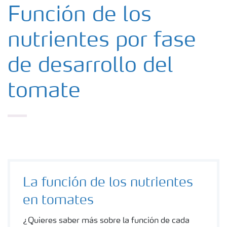
Fertilizantes con baja Huella de Carbono
Función de los
nutrientes por fase
Fertilizantes
de desarrollo del
Portafolio de Agricultura Digital
tomate
Almacenaje y manejo de fertilizantes
Soluciones por cultivos
Deficiencia de nutrientes en cultivos
La función de los nutrientes
en tomates
¿Quieres saber más sobre la función de cada