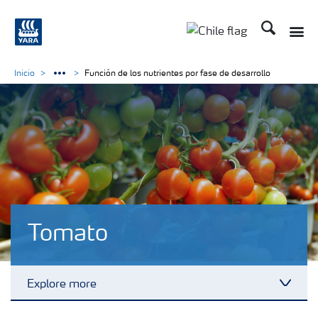
Buscar
Toggle
Toggle country lan
Inicio
Función de los nutrientes por fase de desarrollo
Tomato
Explore more
Toggl