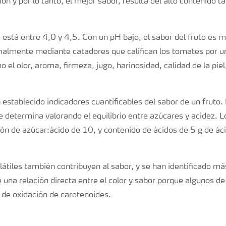
n y por lo tanto, el mejor sabor, resulta del alto contenido t
está entre 4,0 y 4,5. Con un pH bajo, el sabor del fruto es má
almente mediante catadores que califican los tomates por u
 el olor, aroma, firmeza, jugo, harinosidad, calidad de la piel
establecido indicadores cuantificables del sabor de un fruto. 
e determina valorando el equilibrio entre azúcares y acidez. 
ión de azúcar:ácido de 10, y contenido de ácidos de 5 g de áci
átiles también contribuyen al sabor, y se han identificado m
 una relación directa entre el color y sabor porque algunos d
n de oxidación de carotenoides.