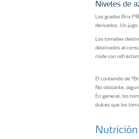
Niveles de a
Los grados Brix (ºB
derivados. Un jugo
Los tomates destin
destinados al cons
mide con refractóm
El contenido de ºBr
No obstante, algun
En general, los to
dulces que los to
Nutrición