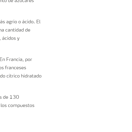
anto de azúcares
s agrio o ácido. El
na cantidad de
, ácidos y
En Francia, por
Los franceses
do cítrico hidratado
ás de 130
e los compuestos