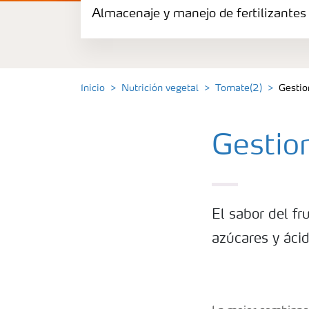
Almacenaje y manejo de fertilizantes
Fertilizantes
Portafolio de Agricultura Digital
Inicio
Nutrición vegetal
Tomate(2)
Gestio
Almacenaje y manejo de fertilizantes
Gestio
Soluciones por cultivos
Deficiencia de nutrientes en cultivos
El sabor del fr
azúcares y ácid