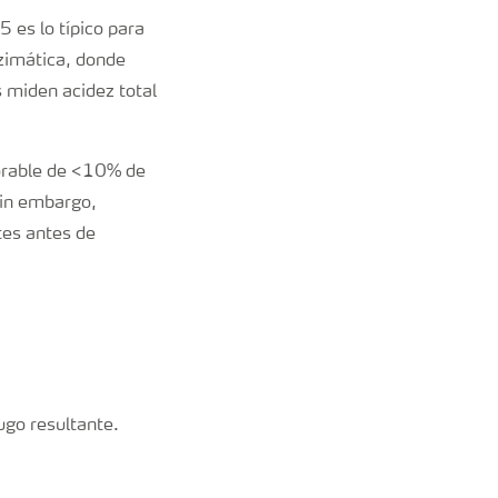
 es lo típico para
zimática, donde
 miden acidez total
lorable de <10% de
Sin embargo,
tes antes de
ugo resultante.