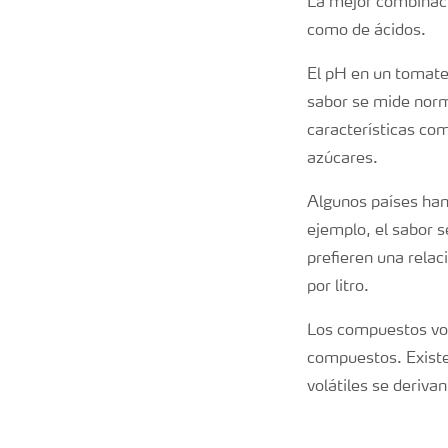
La mejor combinació
como de ácidos.
El pH en un tomate 
sabor se mide norm
características como
azúcares.
Algunos países han 
ejemplo, el sabor s
prefieren una relac
por litro.
Los compuestos vol
compuestos. Existe
volátiles se deriva