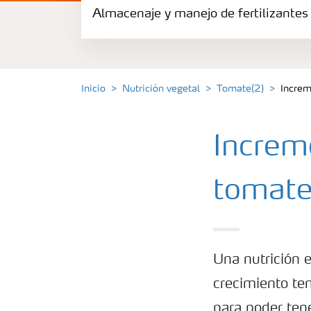
Almacenaje y manejo de fertilizantes
Fertilizantes
Portafolio de Agricultura Digital
Inicio
Nutrición vegetal
Tomate(2)
Increm
Almacenaje y manejo de fertilizantes
Increm
Soluciones por cultivos
tomat
Deficiencia de nutrientes en cultivos
Una nutrición e
crecimiento te
para poder ten