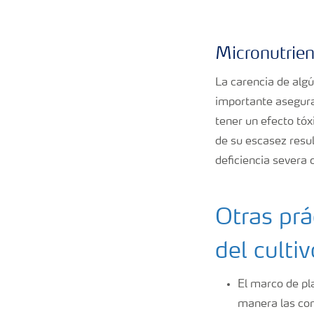
Micronutrie
La carencia de alg
importante asegura
tener un efecto tóx
de su escasez resul
deficiencia severa 
Otras prá
del cultiv
El marco de pla
manera las con