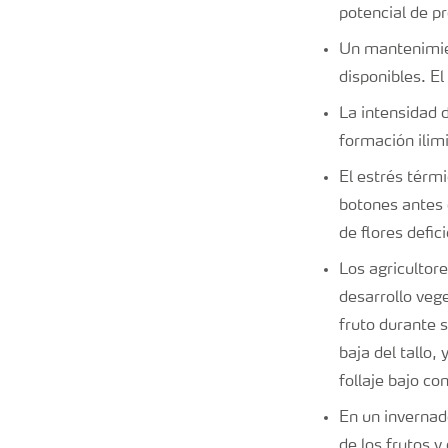
potencial de p
Un mantenimien
disponibles. El
La intensidad d
formación ilimi
El estrés térm
botones antes d
de flores defic
Los agricultor
desarrollo veg
fruto durante 
baja del tallo
follaje bajo c
En un invernad
de los frutos y