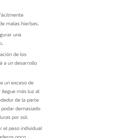
fácilmente
a de malas hierbas.
egurar una
do.
ación de los
á a un desarrollo
ne un exceso de
 llegue más luz al
dedor de la parte
ar podar demasiado
duras por sol.
 el peso individual
naderos poco