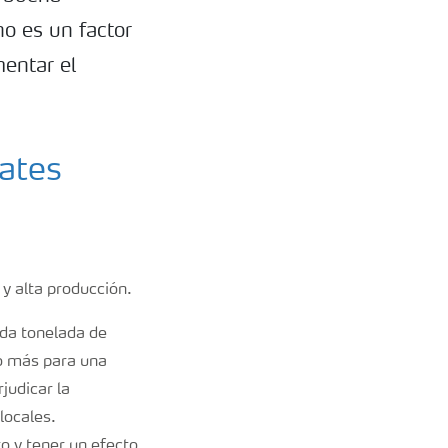
o es un factor
mentar el
ates
 y alta producción.
da tonelada de
 o más para una
judicar la
locales.
to y tener un efecto