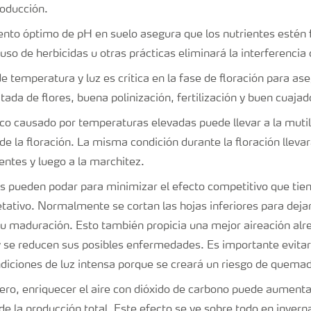
roducción.
to óptimo de pH en suelo asegura que los nutrientes estén 
 uso de herbicidas u otras prácticas eliminará la interferenci
e temperatura y luz es crítica en la fase de floración para as
tada de flores, buena polinización, fertilización y buen cuaja
ico causado por temperaturas elevadas puede llevar a la mutil
e la floración. La misma condición durante la floración llevar
ientes y luego a la marchitez.
es pueden podar para minimizar el efecto competitivo que tie
etativo. Normalmente se cortan las hojas inferiores para dejar
su maduración. Esto también propicia una mejor aireación alre
, y se reducen sus posibles enfermedades. Es importante evit
ondiciones de luz intensa porque se creará un riesgo de quema
ero, enriquecer el aire con dióxido de carbono puede aumentar
 de la producción total. Este efecto se ve sobre todo en inver