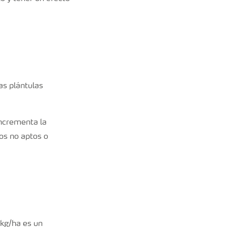
as plántulas
.
incrementa la
os no aptos o
kg/ha es un