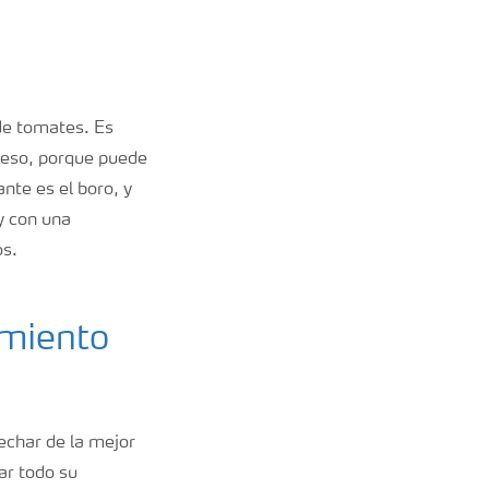
de tomates. Es
ceso, porque puede
nte es el boro, y
 y con una
os.
imiento
vechar de la mejor
ar todo su