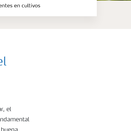
entes en cultivos
el
r, el
fundamental
a buena