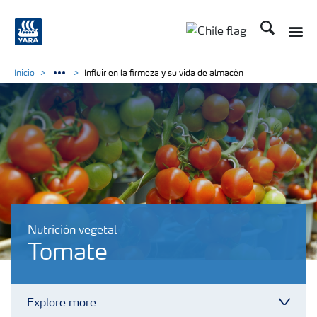
Buscar
Toggle
Toggle country lan
Inicio
Influir en la firmeza y su vida de almacén
Nutrición vegetal
Tomate
Explore more
Toggl