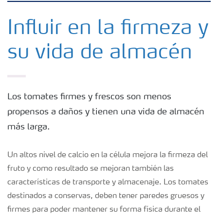
Fertilizantes con baja Huella de Carbono
Influir en la firmeza y
su vida de almacén
Fertilizantes
Portafolio de Agricultura Digital
Los tomates firmes y frescos son menos
propensos a daños y tienen una vida de almacén
Almacenaje y manejo de fertilizantes
más larga.
Soluciones por cultivos
Un altos nivel de calcio en la célula mejora la firmeza del
fruto y como resultado se mejoran también las
Deficiencia de nutrientes en cultivos
características de transporte y almacenaje. Los tomates
destinados a conservas, deben tener paredes gruesos y
firmes para poder mantener su forma física durante el