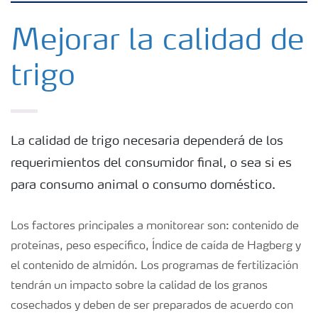
Fertilizantes con baja Huella de Carbono
Mejorar la calidad de
trigo
Fertilizantes
Portafolio de Agricultura Digital
La calidad de trigo necesaria dependerá de los
requerimientos del consumidor final, o sea si es
Almacenaje y manejo de fertilizantes
para consumo animal o consumo doméstico.
Soluciones por cultivos
Los factores principales a monitorear son: contenido de
proteínas, peso específico, Índice de caída de Hagberg y
Deficiencia de nutrientes en cultivos
el contenido de almidón. Los programas de fertilización
tendrán un impacto sobre la calidad de los granos
cosechados y deben de ser preparados de acuerdo con